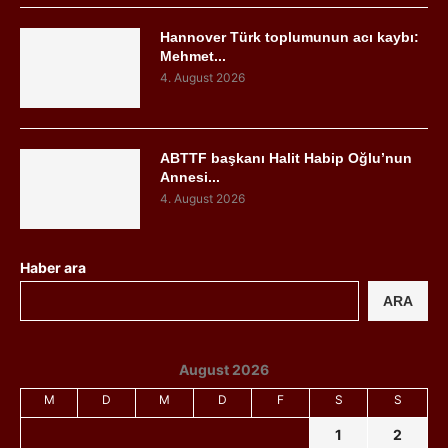
Hannover Türk toplumunun acı kaybı:
Mehmet...
4. August 2026
ABTTF başkanı Halit Habip Oğlu’nun
Annesi...
4. August 2026
Haber ara
ARA
August 2026
M
D
M
D
F
S
S
1
2