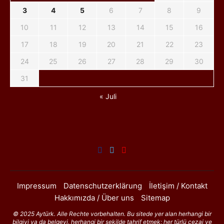
3
4
5
6
7
8
9
10
11
12
13
14
15
16
17
18
19
20
21
22
23
24
25
26
27
28
29
30
31
« Juli
Impressum
Datenschutzerklärung
İletişim / Kontakt
Hakkımızda / Über uns
Sitemap
© 2025 Aytürk. Alle Rechte vorbehalten. Bu sitede yer alan herhangi bir
bilgiyi ya da belgeyi, herhangi bir şekilde tahrif etmek; her türlü cezai ve