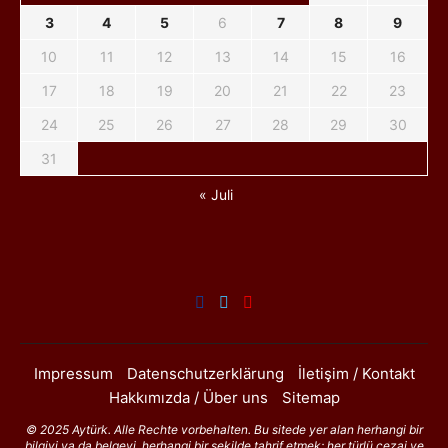
3
4
5
6
7
8
9
10
11
12
13
14
15
16
17
18
19
20
21
22
23
24
25
26
27
28
29
30
31
« Juli
Impressum
Datenschutzerklärung
İletişim / Kontakt
Hakkımızda / Über uns
Sitemap
© 2025 Aytürk. Alle Rechte vorbehalten. Bu sitede yer alan herhangi bir
bilgiyi ya da belgeyi, herhangi bir şekilde tahrif etmek; her türlü cezai ve