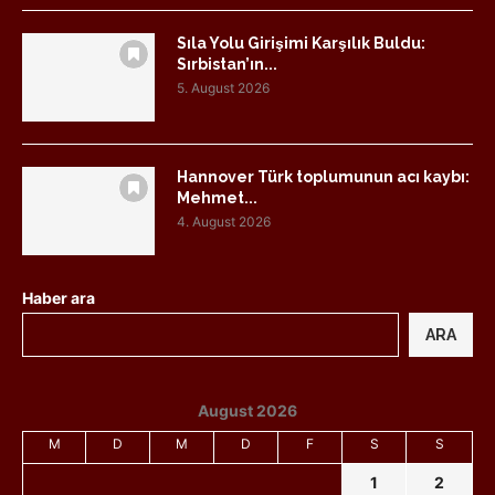
Sıla Yolu Girişimi Karşılık Buldu:
Sırbistan’ın...
5. August 2026
Hannover Türk toplumunun acı kaybı:
Mehmet...
4. August 2026
Haber ara
ARA
August 2026
M
D
M
D
F
S
S
1
2