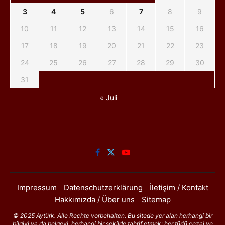
3
4
5
6
7
8
9
10
11
12
13
14
15
16
17
18
19
20
21
22
23
24
25
26
27
28
29
30
31
« Juli
Impressum
Datenschutzerklärung
İletişim / Kontakt
Hakkımızda / Über uns
Sitemap
© 2025 Aytürk. Alle Rechte vorbehalten. Bu sitede yer alan herhangi bir
bilgiyi ya da belgeyi, herhangi bir şekilde tahrif etmek; her türlü cezai ve