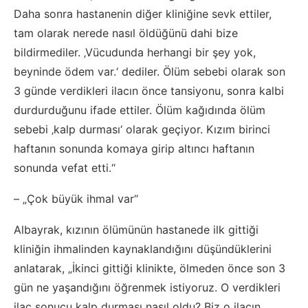
Daha sonra hastanenin diğer kliniğine sevk ettiler,
tam olarak nerede nasıl öldüğünü dahi bize
bildirmediler. ‚Vücudunda herhangi bir şey yok,
beyninde ödem var.‘ dediler. Ölüm sebebi olarak son
3 günde verdikleri ilacın önce tansiyonu, sonra kalbi
durdurduğunu ifade ettiler. Ölüm kağıdında ölüm
sebebi ‚kalp durması‘ olarak geçiyor. Kızım birinci
haftanın sonunda komaya girip altıncı haftanın
sonunda vefat etti.“
– „Çok büyük ihmal var“
Albayrak, kızının ölümünün hastanede ilk gittiği
kliniğin ihmalinden kaynaklandığını düşündüklerini
anlatarak, „İkinci gittiği klinikte, ölmeden önce son 3
gün ne yaşandığını öğrenmek istiyoruz. O verdikleri
ilaç sonucu kalp durması nasıl oldu? Biz o ilacın