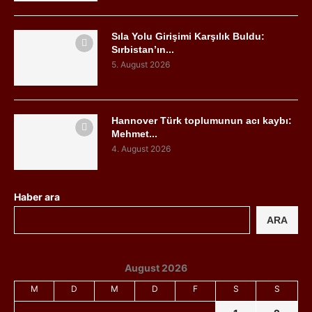
Sıla Yolu Girişimi Karşılık Buldu:
Sırbistan’ın...
5. August 2026
Hannover Türk toplumunun acı kaybı:
Mehmet...
4. August 2026
Haber ara
ARA
August 2026
M
D
M
D
F
S
S