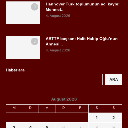
Hannover Türk toplumunun acı kaybı:
Mehmet...
4. August 2026
ABTTF başkanı Halit Habip Oğlu’nun
Annesi...
4. August 2026
Haber ara
ARA
August 2026
M
D
M
D
F
S
S
1
2
3
4
5
6
7
8
9