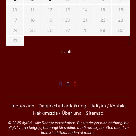
10
11
12
13
14
15
16
17
18
19
20
21
22
23
24
25
26
27
28
29
30
31
« Juli
Impressum
Datenschutzerklärung
İletişim / Kontakt
Hakkımızda / Über uns
Sitemap
© 2025 Aytürk. Alle Rechte vorbehalten. Bu sitede yer alan herhangi bir
bilgiyi ya da belgeyi, herhangi bir şekilde tahrif etmek; her türlü cezai ve
hukuki takibata neden olacaktır.