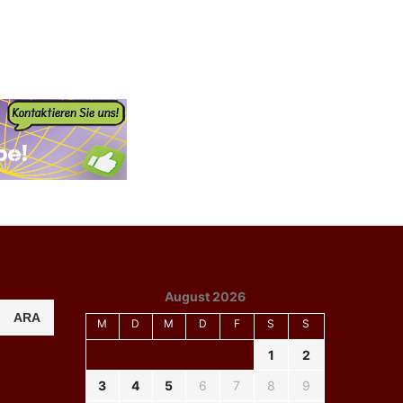
August 2026
ARA
M
D
M
D
F
S
S
1
2
3
4
5
6
7
8
9