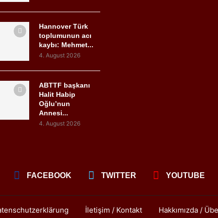
Hannover Türk
toplumunun acı
kaybı: Mehmet...
4. August 2026
ABTTF başkanı
Halit Habip
Oğlu’nun
Annesi...
4. August 2026
FACEBOOK
TWITTER
YOUTUBE
tenschutzerklärung
İletişim / Kontakt
Hakkımızda / Übe