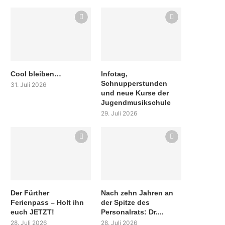
Cool bleiben…
Infotag,
Schnupperstunden
31. Juli 2026
und neue Kurse der
Jugendmusikschule
29. Juli 2026
Der Fürther
Nach zehn Jahren an
Ferienpass – Holt ihn
der Spitze des
euch JETZT!
Personalrats: Dr....
28. Juli 2026
28. Juli 2026