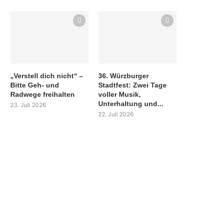
„Verstell dich nicht“ –
36. Würzburger
Bitte Geh- und
Stadtfest: Zwei Tage
Radwege freihalten
voller Musik,
Unterhaltung und...
23. Juli 2026
22. Juli 2026