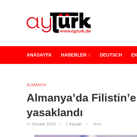
ANASAYFA
HABERLER
DEUTSCH
E
ALMANYA
Almanya’da Filistin’e
yasaklandı
11. Oktober 2023
Kaydet
A+
A-