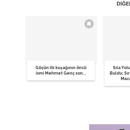
DİĞE
Göçün ilk kuşağının öncü
Sıla Yolu
ismi Mehmet Genç son...
Buldu: Sı
Maca