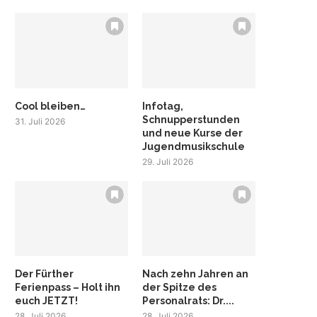
Cool bleiben…
Infotag,
Schnupperstunden
31. Juli 2026
und neue Kurse der
Jugendmusikschule
29. Juli 2026
Der Fürther
Nach zehn Jahren an
Ferienpass – Holt ihn
der Spitze des
euch JETZT!
Personalrats: Dr....
28. Juli 2026
28. Juli 2026