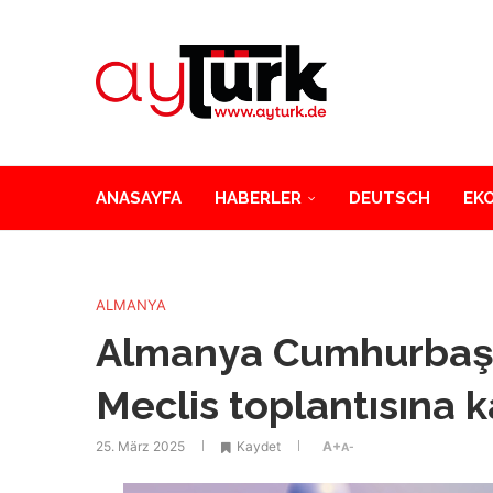
ANASAYFA
HABERLER
DEUTSCH
EK
ALMANYA
Almanya Cumhurbaşka
Meclis toplantısına ka
25. März 2025
Kaydet
A+
A-