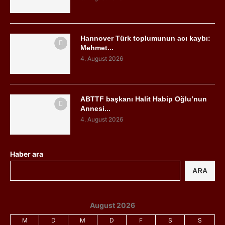
Hannover Türk toplumunun acı kaybı:
Mehmet...
4. August 2026
ABTTF başkanı Halit Habip Oğlu’nun
Annesi...
4. August 2026
Haber ara
ARA
August 2026
M
D
M
D
F
S
S