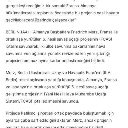
gerçekleştireceğimiz bir sonraki Fransa-Almanya
hükümetlerarası toplantısı öncesinde bu projenin nasıl hayata
geçirilebileceği üzerinde çalışacaklar“
BERLİN (AA) – Almanya Başbakanı Friedrich Merz, Fransa ile
ortaklaşa yürütülen 6. nesil savaş uçağı projesinin (FCAS)
iptalini savunarak, iki ülke savunma bakanlarının hava
savunma veri ağlarına yönelik revize edilen yeni iş birliği
projesini temmuz ayına kadar netleştireceğini bildirdi.
Merz, Berlin Uluslararası Uzay ve Havacılık Fuarı’nın (ILA
Berlin) resmi açılışında yaptığı konuşmada, Almanya, Fransa
ve İspanya’nın ortaklaşa yürüttüğü 6. nesil savaş uçağı
geliştirme projesinin (Yeni Nesil Hava Muharebe Uçağı
Sistemi/FCAS) iptal edilmesini savundu.
Projede katılımcı şirketleri ortak paydada buluşturmak için
aylarca çaba sarf edildiğini aktaran Merz, ancak projenin
mevcut haliyle artık devam ettirilmeyeceğini kaydetti.