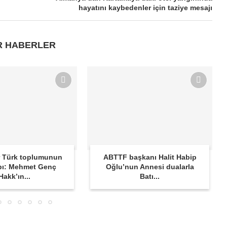
hayatını kaybedenler için taziye mesajı
R HABERLER
 Türk toplumunun
ABTTF başkanı Halit Habip
bı: Mehmet Genç
Oğlu’nun Annesi dualarla
Hakk’ın...
Batı...