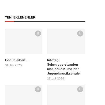
YENİ EKLENENLER
Cool bleiben…
Infotag,
Schnupperstunden
31. Juli 2026
und neue Kurse der
Jugendmusikschule
29. Juli 2026