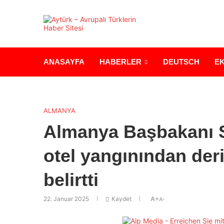
ANASAYFA
HABERLER
DEUTSCH
E
ALMANYA
Almanya Başbakanı S
otel yangınından de
belirtti
22. Januar 2025
Kaydet
A+
A-