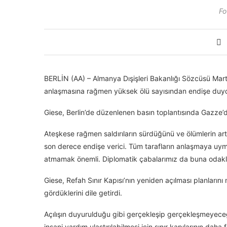
Fo
BERLİN (AA) – Almanya Dışişleri Bakanlığı Sözcüsü Mar
anlaşmasına rağmen yüksek ölü sayısından endişe duy
Giese, Berlin’de düzenlenen basın toplantısında Gazze’de
Ateşkese rağmen saldırıların sürdüğünü ve ölümlerin artt
son derece endişe verici. Tüm tarafların anlaşmaya uym
atmamak önemli. Diplomatik çabalarımız da buna odakla
Giese, Refah Sınır Kapısı’nın yeniden açılması planlarını
gördüklerini dile getirdi.
Açılışın duyurulduğu gibi gerçekleşip gerçekleşmeyece
insani yardım ulaştırılabilmesi için sınır kapılarının dah