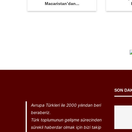
Macaristan’dan...
SON DA
Avrupa Türkleri ile 2000 yılından beri
beraberiz.
Türk toplumunun gelişme sürecinden
sürekli haberdar olmak için bizi takip