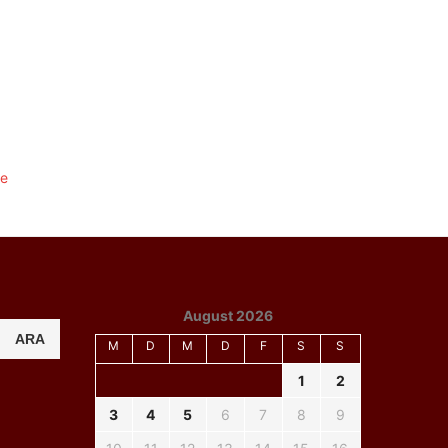
August 2026
ARA
M
D
M
D
F
S
S
1
2
3
4
5
6
7
8
9