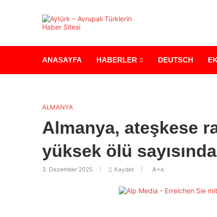
ANASAYFA
HABERLER
DEUTSCH
E
ALMANYA
Almanya, ateşkese r
yüksek ölü sayısınd
3. Dezember 2025
Kaydet
A+
A-