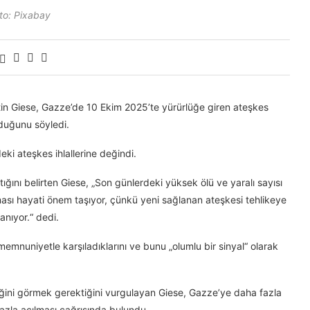
to: Pixabay
tin Giese, Gazze’de 10 Ekim 2025’te yürürlüğe giren ateşkes
duğunu söyledi.
ki ateşkes ihlallerine değindi.
ığını belirten Giese, „Son günlerdeki yüksek ölü ve yaralı sayısı
ası hayati önem taşıyor, çünkü yeni sağlanan ateşkesi tehlikeye
nıyor.“ dedi.
 memnuniyetle karşıladıklarını ve bunu „olumlu bir sinyal“ olarak
ğini görmek gerektiğini vurgulayan Giese, Gazze’ye daha fazla
a fazla açılması çağrısında bulundu.