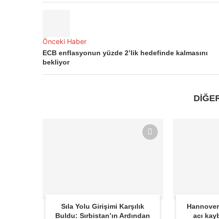
Önceki Haber
ECB enflasyonun yüzde 2’lik hedefinde kalmasını
bekliyor
DİĞE
Sıla Yolu Girişimi Karşılık
Hannover
Buldu: Sırbistan’ın Ardından
acı kay