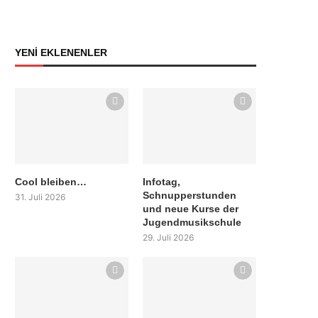
YENİ EKLENENLER
Cool bleiben…
Infotag,
Schnupperstunden
31. Juli 2026
und neue Kurse der
Jugendmusikschule
29. Juli 2026