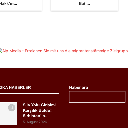
Hakk’ın...
Batı...
Haber ara
KIKA HABERLER
Sıla Yolu Girişimi
Karşılık Buldu:
Sırbistan’ın...
5. August 2026