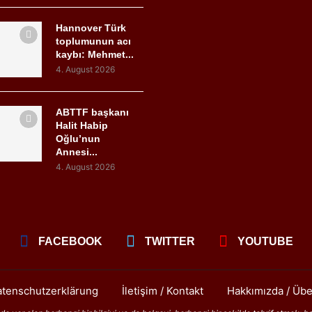
Hannover Türk
toplumunun acı
kaybı: Mehmet...
4. August 2026
ABTTF başkanı
Halit Habip
Oğlu’nun
Annesi...
4. August 2026
FACEBOOK
TWITTER
YOUTUBE
tenschutzerklärung
İletişim / Kontakt
Hakkımızda / Übe