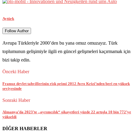
Aytürk
Follow Author
Avrupa Türkleriyle 2000’den bu yana omuz omuzayız. Türk
toplumunun gelişimiyle ilgili en güncel gelişmeleri kaçırmamak için
bizi takip edin.
Önceki Haber
Fransız devlet tahvillerinin risk primi 2012 Avro Krizi’nden beri en yüksek
seviyesinde
Sonraki Haber
Almanya’da 2023’te „ayrımcılık“ şikayetleri yüzde 22 artışla 10 bin 772’ye
yükseldi
DİĞER HABERLER