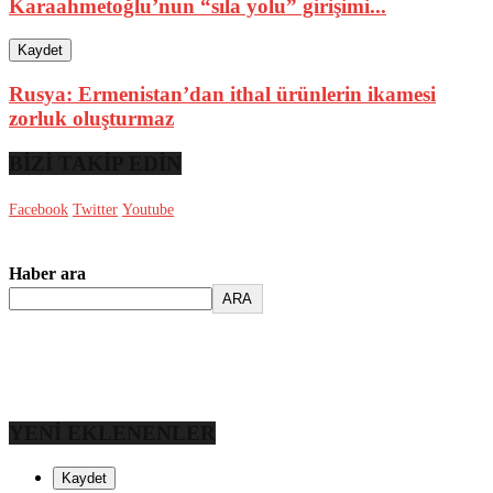
Karaahmetoğlu’nun “sıla yolu” girişimi...
Kaydet
Rusya: Ermenistan’dan ithal ürünlerin ikamesi
zorluk oluşturmaz
BİZİ TAKİP EDİN
Facebook
Twitter
Youtube
Haber ara
ARA
YENİ EKLENENLER
Kaydet