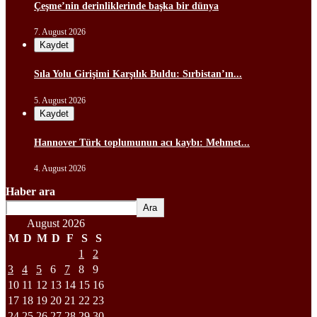
Çeşme’nin derinliklerinde başka bir dünya
7. August 2026
Kaydet
Sıla Yolu Girişimi Karşılık Buldu: Sırbistan’ın...
5. August 2026
Kaydet
Hannover Türk toplumunun acı kaybı: Mehmet...
4. August 2026
Haber ara
Ara
August 2026
M
D
M
D
F
S
S
1
2
3
4
5
6
7
8
9
10
11
12
13
14
15
16
17
18
19
20
21
22
23
24
25
26
27
28
29
30