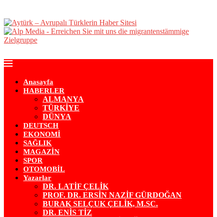
Anasayfa
HABERLER
ALMANYA
TÜRKİYE
DÜNYA
DEUTSCH
EKONOMİ
SAĞLIK
MAGAZİN
SPOR
OTOMOBİL
Yazarlar
DR. LATİF ÇELİK
PROF. DR. ERSİN NAZİF GÜRDOĞAN
BURAK SELÇUK ÇELİK, M.SC.
DR. ENİS TİZ