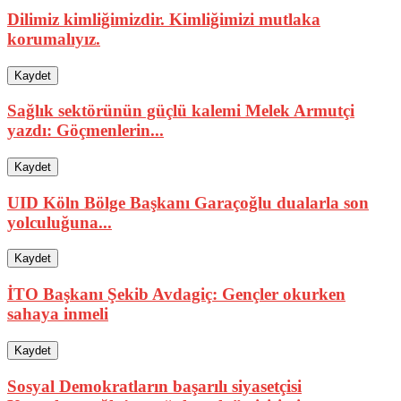
Dilimiz kimliğimizdir. Kimliğimizi mutlaka
korumalıyız.
Kaydet
Sağlık sektörünün güçlü kalemi Melek Armutçi
yazdı: Göçmenlerin...
Kaydet
UID Köln Bölge Başkanı Garaçoğlu dualarla son
yolculuğuna...
Kaydet
İTO Başkanı Şekib Avdagiç: Gençler okurken
sahaya inmeli
Kaydet
Sosyal Demokratların başarılı siyasetçisi