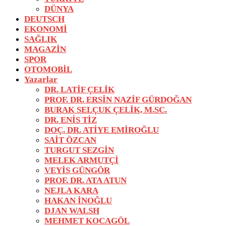
DÜNYA
DEUTSCH
EKONOMİ
SAĞLIK
MAGAZİN
SPOR
OTOMOBİL
Yazarlar
DR. LATİF ÇELİK
PROF. DR. ERSİN NAZİF GÜRDOĞAN
BURAK SELÇUK ÇELİK, M.SC.
DR. ENİS TİZ
DOÇ. DR. ATİYE EMİROĞLU
SAİT ÖZCAN
TURGUT SEZGİN
MELEK ARMUTÇİ
VEYİS GÜNGÖR
PROF. DR. ATA ATUN
NEJLA KARA
HAKAN İNOĞLU
DJAN WALSH
MEHMET KOCAGÖL