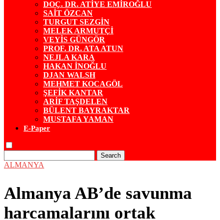
DOÇ. DR. ATİYE EMİROĞLU
SAİT ÖZCAN
TURGUT SEZGİN
MELEK ARMUTÇİ
VEYİS GÜNGÖR
PROF. DR. ATA ATUN
NEJLA KARA
HAKAN İNOĞLU
DJAN WALSH
MEHMET KOCAGÖL
ŞEFİK KANTAR
ARİF TAŞDELEN
BÜLENT BAYRAKTAR
MUSTAFA YAMAN
E-Paper
Search
ALMANYA
Almanya AB’de savunma
harcamalarını ortak