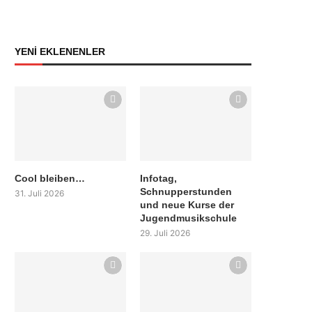
YENİ EKLENENLER
Cool bleiben…
Infotag,
Schnupperstunden
31. Juli 2026
und neue Kurse der
Jugendmusikschule
29. Juli 2026