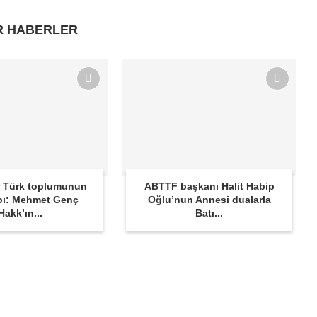
R HABERLER
 Türk toplumunun
ABTTF başkanı Halit Habip
bı: Mehmet Genç
Oğlu’nun Annesi dualarla
Hakk’ın...
Batı...