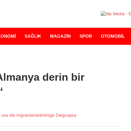
KONOMİ
SAĞLIK
MAGAZİN
SPOR
OTOMOBİL
Almanya derin bir
“