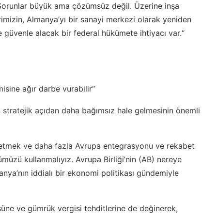
 Sorunlar büyük ama çözümsüz değil. Üzerine inşa
rimizin, Almanya’yı bir sanayi merkezi olarak yeniden
e güvenle alacak bir federal hükümete ihtiyacı var.“
isine ağır darbe vurabilir“
n stratejik açıdan daha bağımsız hale gelmesinin önemli
il etmek ve daha fazla Avrupa entegrasyonu ve rekabet
müzü kullanmalıyız. Avrupa Birliği’nin (AB) nereye
anya’nın iddialı bir ekonomi politikası gündemiyle
üne ve gümrük vergisi tehditlerine de değinerek,