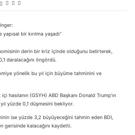
inger:
 yapısal bir kırılma yaşadı“
misinin derin bir kriz içinde olduğunu belirterek,
0,1 daralacağını öngördü.
iye yönelik bu yıl için büyüme tahminini ve
rt içi hasılanın (GSYH) ABD Başkanı Donald Trump’ın
yıl yüzde 0,1 düşmesini bekliyor.
ominin ise yüzde 3,2 büyüyeceğini tahmin eden BDI,
 gerisinde kalacağını kaydetti.