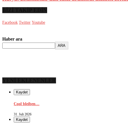
BİZİ TAKİP EDİN
Facebook
Twitter
Youtube
Haber ara
ARA
YENİ EKLENENLER
Kaydet
Cool bleiben…
31. Juli 2026
Kaydet