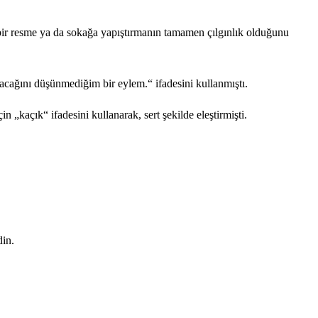
i bir resme ya da sokağa yapıştırmanın tamamen çılgınlık olduğunu
lacağını düşünmediğim bir eylem.“ ifadesini kullanmıştı.
n „kaçık“ ifadesini kullanarak, sert şekilde eleştirmişti.
din.