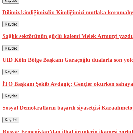
Kaydet
Dilimiz kimliğimizdir. Kimliğimizi mutlaka korumalıy
Kaydet
Sağlık sektörünün güçlü kalemi Melek Armutçi yazdı:
Kaydet
UID Köln Bölge Başkanı Garaçoğlu dualarla son yolc
Kaydet
İTO Başkanı Şekib Avdagiç: Gençler okurken sahaya
Kaydet
Sosyal Demokratların başarılı siyasetçisi Karaahmetoğ
Kaydet
Rusya: Ermenistan’dan ithal ürünlerin ikamesi zorlu