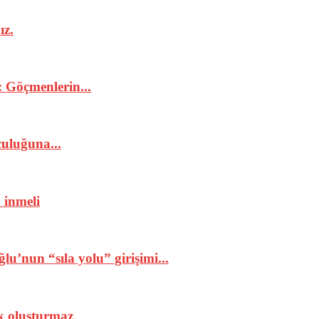
ız.
 Göçmenlerin...
uluğuna...
 inmeli
lu’nun “sıla yolu” girişimi...
k oluşturmaz