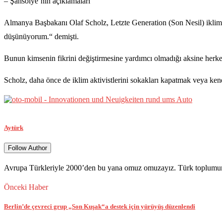
– Şansölye’nin açıklamaları
Almanya Başbakanı Olaf Scholz, Letzte Generation (Son Nesil) iklim ak
düşünüyorum.“ demişti.
Bunun kimsenin fikrini değiştirmesine yardımcı olmadığı aksine herkes
Scholz, daha önce de iklim aktivistlerini sokakları kapatmak veya kendil
Aytürk
Follow Author
Avrupa Türkleriyle 2000’den bu yana omuz omuzayız. Türk toplumunun 
Önceki Haber
Berlin’de çevreci grup „Son Kuşak“a destek için yürüyüş düzenlendi