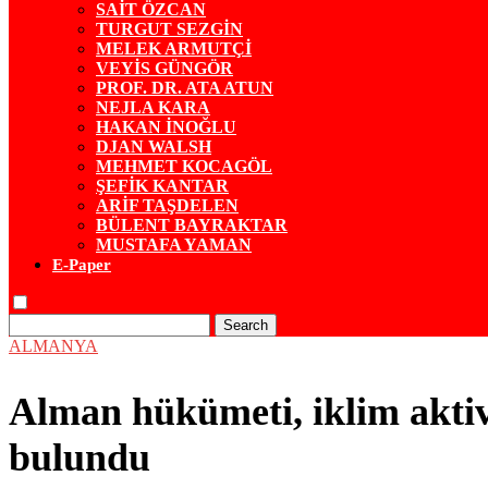
SAİT ÖZCAN
TURGUT SEZGİN
MELEK ARMUTÇİ
VEYİS GÜNGÖR
PROF. DR. ATA ATUN
NEJLA KARA
HAKAN İNOĞLU
DJAN WALSH
MEHMET KOCAGÖL
ŞEFİK KANTAR
ARİF TAŞDELEN
BÜLENT BAYRAKTAR
MUSTAFA YAMAN
E-Paper
Search
ALMANYA
Alman hükümeti, iklim aktivi
bulundu