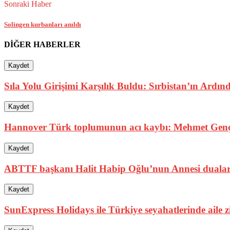
Sonraki Haber
Solingen kurbanları anıldı
DİĞER HABERLER
Kaydet
Sıla Yolu Girişimi Karşılık Buldu: Sırbistan’ın Ardın
Kaydet
Hannover Türk toplumunun acı kaybı: Mehmet Genç
Kaydet
ABTTF başkanı Halit Habip Oğlu’nun Annesi dualarl
Kaydet
SunExpress Holidays ile Türkiye seyahatlerinde aile ziya