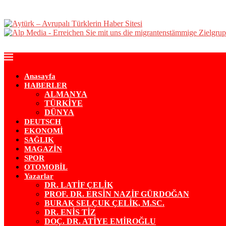
Anasayfa
HABERLER
ALMANYA
TÜRKİYE
DÜNYA
DEUTSCH
EKONOMİ
SAĞLIK
MAGAZİN
SPOR
OTOMOBİL
Yazarlar
DR. LATİF ÇELİK
PROF. DR. ERSİN NAZİF GÜRDOĞAN
BURAK SELÇUK ÇELİK, M.SC.
DR. ENİS TİZ
DOÇ. DR. ATİYE EMİROĞLU