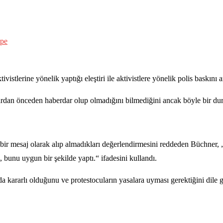
rine yönelik yaptığı eleştiri ile aktivistlere yönelik polis baskını ara
an önceden haberdar olup olmadığını bilmediğini ancak böyle bir duru
ik bir mesaj olarak alıp almadıkları değerlendirmesini reddeden Büchne
bunu uygun bir şekilde yaptı.“ ifadesini kullandı.
kararlı olduğunu ve protestocuların yasalara uyması gerektiğini dile ge