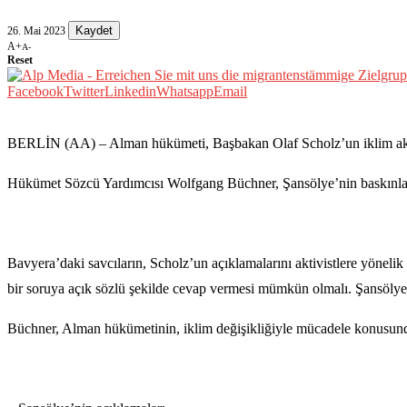
Kaydet
26. Mai 2023
A+
A-
Reset
Facebook
Twitter
Linkedin
Whatsapp
Email
BERLİN (AA) – Alman hükümeti, Başbakan Olaf Scholz’un iklim aktivistle
Hükümet Sözcü Yardımcısı Wolfgang Büchner, Şansölye’nin baskınlard
Bavyera’daki savcıların, Scholz’un açıklamalarını aktivistlere yönel
bir soruya açık sözlü şekilde cevap vermesi mümkün olmalı. Şansölye, 
Büchner, Alman hükümetinin, iklim değişikliğiyle mücadele konusunda 