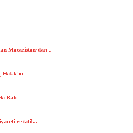
dan Macaristan’dan...
 Hakk’ın...
a Batı...
reti ve tatil...