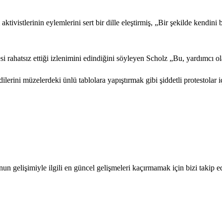
tivistlerinin eylemlerini sert bir dille eleştirmiş, „Bir şekilde kendin
i rahatsız ettiği izlenimini edindiğini söyleyen Scholz „Bu, yardımcı o
erini müzelerdeki ünlü tablolara yapıştırmak gibi şiddetli protestolar içi
gelişimiyle ilgili en güncel gelişmeleri kaçırmamak için bizi takip e