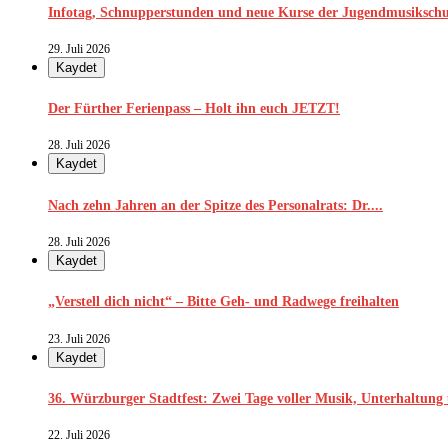
Infotag, Schnupperstunden und neue Kurse der Jugendmusikschu
29. Juli 2026
Kaydet
Der Fürther Ferienpass – Holt ihn euch JETZT!
28. Juli 2026
Kaydet
Nach zehn Jahren an der Spitze des Personalrats: Dr....
28. Juli 2026
Kaydet
„Verstell dich nicht“ – Bitte Geh- und Radwege freihalten
23. Juli 2026
Kaydet
36. Würzburger Stadtfest: Zwei Tage voller Musik, Unterhaltung 
22. Juli 2026