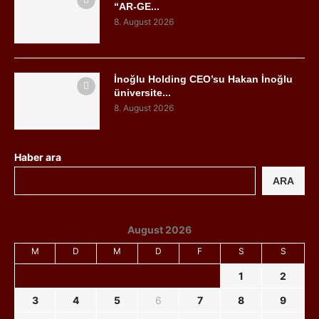
“AR-GE...
8. August 2026
İnoğlu Holding CEO’su Hakan İnoğlu
üniversite...
8. August 2026
Haber ara
ARA
August 2026
M
D
M
D
F
S
S
1
2
3
4
5
6
7
8
9