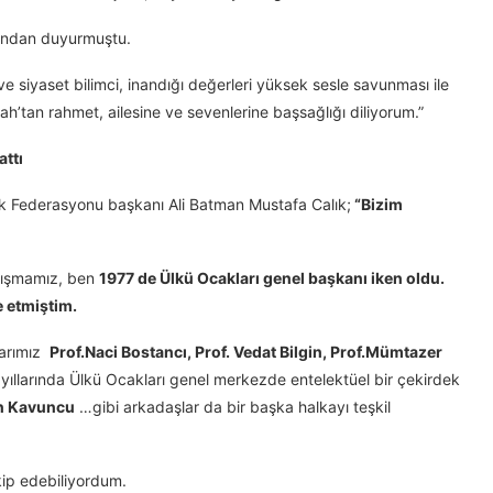
bından duyurmuştu.
 siyaset bilimci, inandığı değerleri yüksek sesle savunması ile
ah’tan rahmet, ailesine ve sevenlerine başsağlığı diliyorum.”
attı
k Federasyonu başkanı Ali Batman Mustafa Calık;
“Bizim
nışmamız, ben
1977 de Ülkü Ocakları genel başkanı iken oldu.
 etmiştim.
larımız
Prof.Naci Bostancı, Prof. Vedat Bilgin, Prof.Mümtazer
yıllarında Ülkü Ocakları genel merkezde entelektüel bir çekirdek
an Kavuncu
…gibi arkadaşlar da bir başka halkayı teşkil
kip edebiliyordum.