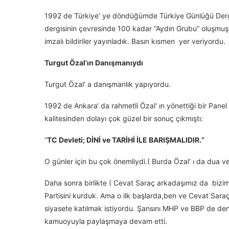
1992 de Türkiye‘ ye döndüğümde Türkiye Günlüğü Derg
dergisinin çevresinde 100 kadar “Aydın Grubu” oluşmuşt
imzalı bildiriler yayınladık. Basın kısmen yer veriyordu.
Turgut Özal’ın Danışmanıydı
Turgut Özal‘ a danışmanlık yapıyordu.
1992 de Ankara‘ da rahmetli Özal‘ ın yönettiği bir Panel o
kalitesinden dolayı çok güzel bir sonuç çıkmıştı:
“
TC Devleti; DİNİ ve TARİHİ İLE BARIŞMALIDIR.“
O günler için bu çok önemliydi.( Burda Özal‘ ı da dua 
Daha sonra birlikte ( Cevat Saraç arkadaşımız da bizi
Partisini kurduk. Ama o ilk başlarda,ben ve Cevat Saraç 
siyasete katılmak istiyordu. Şansını MHP ve BBP de den
kamuoyuyla paylaşmaya devam etti.