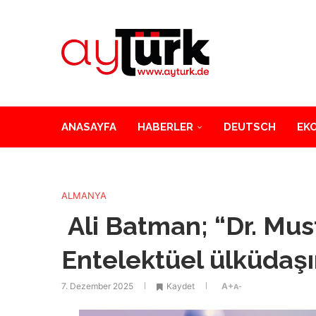
ANASAYFA
HABERLER
DEUTSCH
EK
ALMANYA
Ali Batman; “Dr. Must
Entelektüel ülküdaşı
7. Dezember 2025
Kaydet
A+
A-