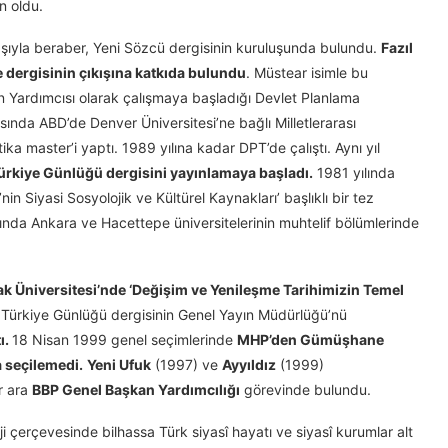
n oldu.
şıyla beraber, Yeni Sözcü dergisinin kuruluşunda bulundu.
Fazıl
 dergisinin çıkışına katkıda bulundu
. Müstear isimle bu
 Yardımcısı olarak çalışmaya başladığı Devlet Planlama
sında ABD’de Denver Üniversitesi’ne bağlı Milletlerarası
ika master’i yaptı. 1989 yılına kadar DPT’de çalıştı. Aynı yıl
ürkiye Günlüğü dergisini yayınlamaya başladı.
1981 yılında
in Siyasi Sosyolojik ve Kültürel Kaynakları’ başlıklı bir tez
nda Ankara ve Hacettepe üniversitelerinin muhtelif bölümlerinde
k Üniversitesi’nde ‘Değişim ve Yenileşme Tarihimizin Temel
 Türkiye Günlüğü dergisinin Genel Yayın Müdürlüğü’nü
ı.
18 Nisan 1999 genel seçimlerinde
MHP’den Gümüşhane
la seçilemedi.
Yeni Ufuk
(1997) ve
Ayyıldız
(1999)
r ara
BBP Genel Başkan Yardımcılığı
görevinde bulundu.
ji çerçevesinde bilhassa Türk siyasî hayatı ve siyasî kurumlar alt