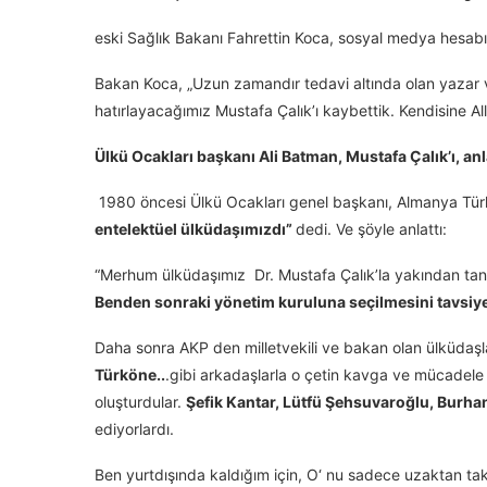
eski Sağlık Bakanı Fahrettin Koca, sosyal medya hesa
Bakan Koca, „Uzun zamandır tedavi altında olan yazar ve
hatırlayacağımız Mustafa Çalık’ı kaybettik. Kendisine All
Ülkü Ocakları başkanı Ali Batman, Mustafa Çalık’ı, anl
1980 öncesi Ülkü Ocakları genel başkanı, Almanya Tür
entelektüel ülküdaşımızdı”
dedi. Ve şöyle anlattı:
“Merhum ülküdaşımız Dr. Mustafa Çalık’la yakından ta
Benden sonraki yönetim kuruluna seçilmesini tavsiye
Daha sonra AKP den milletvekili ve bakan olan ülküdaş
Türköne..
.gibi arkadaşlarla o çetin kavga ve mücadele 
oluşturdular.
Şefik Kantar, Lütfü Şehsuvaroğlu, Burh
ediyorlardı.
Ben yurtdışında kaldığım için, O‘ nu sadece uzaktan ta