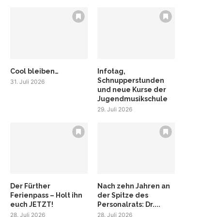
Cool bleiben…
Infotag,
Schnupperstunden
31. Juli 2026
und neue Kurse der
Jugendmusikschule
29. Juli 2026
Der Fürther
Nach zehn Jahren an
Ferienpass – Holt ihn
der Spitze des
euch JETZT!
Personalrats: Dr....
28. Juli 2026
28. Juli 2026