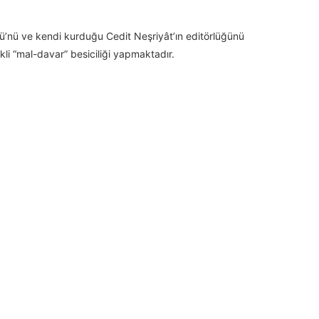
ü’nü ve kendi kurduğu Cedit Neşriyât’ın editörlüğünü
i “mal-davar” besiciliği yapmaktadır.