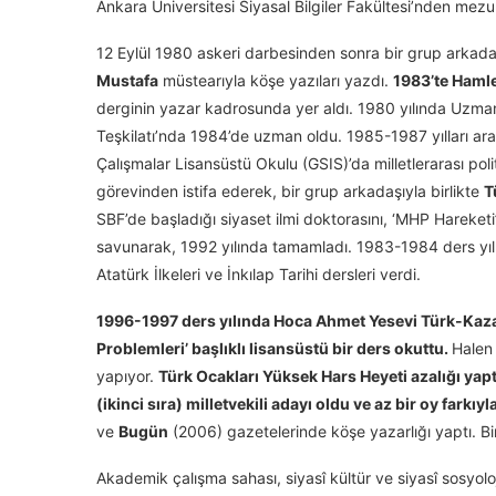
Ankara Üniversitesi Siyasal Bilgiler Fakültesi’nden mezu
12 Eylül 1980 askeri darbesinden sonra bir grup arkada
Mustafa
müstearıyla köşe yazıları yazdı.
1983’te Hamle
derginin yazar kadrosunda yer aldı. 1980 yılında Uzman
Teşkilatı’nda 1984’de uzman oldu. 1985-1987 yılları ara
Çalışmalar Lisansüstü Okulu (GSIS)’da milletlerarası polit
görevinden istifa ederek, bir grup arkadaşıyla birlikte
T
SBF’de başladığı siyaset ilmi doktorasını, ‘MHP Hareketi’n
savunarak, 1992 yılında tamamladı. 1983-1984 ders yılı
Atatürk İlkeleri ve İnkılap Tarihi dersleri verdi.
1996-1997 ders yılında Hoca Ahmet Yesevi Türk-Kaza
Problemleri’ başlıklı lisansüstü bir ders okuttu.
Halen
yapıyor.
Türk Ocakları Yüksek Hars Heyeti azalığı yapt
(ikinci sıra) milletvekili adayı oldu ve az bir oy farkıy
ve
Bugün
(2006) gazetelerinde köşe yazarlığı yaptı. Bi
Akademik çalışma sahası, siyasî kültür ve siyasî sosyolo