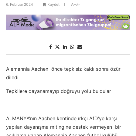
6. Februar 2024
Kaydet
A+
A-
Alemannia Aachen önce tepkisiz kaldı sonra özür
diledi
Tepkilere dayanamayıp doğruyu yolu buldular
ALMANYA’nın Aachen kentinde ırkçı AfD’ye karşı
yapılan dayanışma mitingine destek vermeyen bir
açıklama yapan Alemannia Aachen futbol kulübü