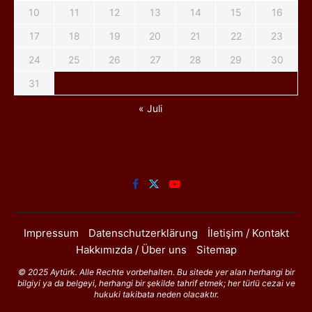
10
11
12
13
14
15
16
17
18
19
20
21
22
23
24
25
26
27
28
29
30
31
« Juli
Impressum
Datenschutzerklärung
İletişim / Kontakt
Hakkımızda / Über uns
Sitemap
© 2025 Aytürk. Alle Rechte vorbehalten. Bu sitede yer alan herhangi bir
bilgiyi ya da belgeyi, herhangi bir şekilde tahrif etmek; her türlü cezai ve
hukuki takibata neden olacaktır.