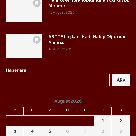
Hannover Türk toplumunun acı kaybı:
Mehmet...
4. August 2026
ABTTF başkanı Halit Habip Oğlu’nun
Annesi...
4. August 2026
Haber ara
ARA
August 2026
M
D
M
D
F
S
S
1
2
3
4
5
6
7
8
9