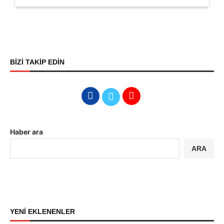
BİZİ TAKİP EDİN
Haber ara
ARA
YENİ EKLENENLER