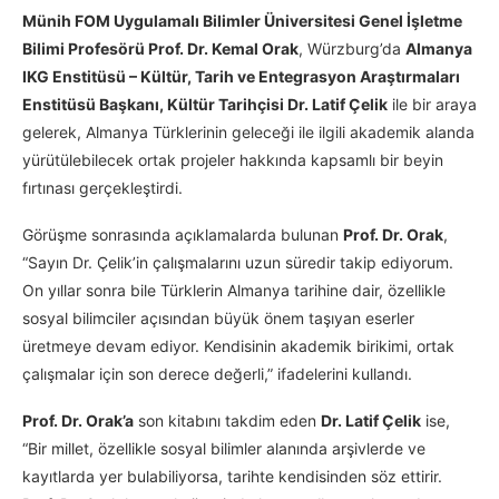
Münih FOM Uygulamalı Bilimler Üniversitesi Genel İşletme
Bilimi Profesörü Prof. Dr. Kemal Orak
, Würzburg’da
Almanya
IKG Enstitüsü – Kültür, Tarih ve Entegrasyon Araştırmaları
Enstitüsü Başkanı, Kültür Tarihçisi Dr. Latif Çelik
ile bir araya
gelerek, Almanya Türklerinin geleceği ile ilgili akademik alanda
yürütülebilecek ortak projeler hakkında kapsamlı bir beyin
fırtınası gerçekleştirdi.
Görüşme sonrasında açıklamalarda bulunan
Prof. Dr. Orak
,
“Sayın Dr. Çelik’in çalışmalarını uzun süredir takip ediyorum.
On yıllar sonra bile Türklerin Almanya tarihine dair, özellikle
sosyal bilimciler açısından büyük önem taşıyan eserler
üretmeye devam ediyor. Kendisinin akademik birikimi, ortak
çalışmalar için son derece değerli,” ifadelerini kullandı.
Prof. Dr. Orak’a
son kitabını takdim eden
Dr. Latif Çelik
ise,
“Bir millet, özellikle sosyal bilimler alanında arşivlerde ve
kayıtlarda yer bulabiliyorsa, tarihte kendisinden söz ettirir.