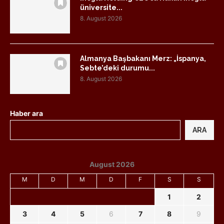
üniversite...
8. August 2026
Almanya Başbakanı Merz: „İspanya,
Sebte’deki durumu...
8. August 2026
Haber ara
ARA
August 2026
M
D
M
D
F
S
S
1
2
3
4
5
6
7
8
9