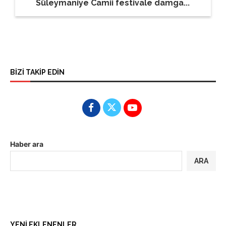
Süleymaniye Camii festivale damga...
BİZİ TAKİP EDİN
Haber ara
ARA
YENİ EKLENENLER