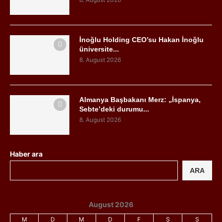
İnoğlu Holding CEO’su Hakan İnoğlu
üniversite...
8. August 2026
Almanya Başbakanı Merz: „İspanya,
Sebte’deki durumu...
8. August 2026
Haber ara
ARA
August 2026
M
D
M
D
F
S
S