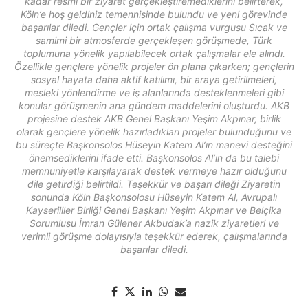
kadar resmi bir ziyaret gerçekleştiremediklerini belirterek,
Köln’e hoş geldiniz temennisinde bulundu ve yeni görevinde
başarılar diledi. Gençler için ortak çalışma vurgusu Sıcak ve
samimi bir atmosferde gerçekleşen görüşmede, Türk
toplumuna yönelik yapılabilecek ortak çalışmalar ele alındı.
Özellikle gençlere yönelik projeler ön plana çıkarken; gençlerin
sosyal hayata daha aktif katılımı, bir araya getirilmeleri,
mesleki yönlendirme ve iş alanlarında desteklenmeleri gibi
konular görüşmenin ana gündem maddelerini oluşturdu. AKB
projesine destek AKB Genel Başkanı Yeşim Akpınar, birlik
olarak gençlere yönelik hazırladıkları projeler bulunduğunu ve
bu süreçte Başkonsolos Hüseyin Katem Al’ın manevi desteğini
önemsediklerini ifade etti. Başkonsolos Al’ın da bu talebi
memnuniyetle karşılayarak destek vermeye hazır olduğunu
dile getirdiği belirtildi. Teşekkür ve başarı dileği Ziyaretin
sonunda Köln Başkonsolosu Hüseyin Katem Al, Avrupalı
Kayserililer Birliği Genel Başkanı Yeşim Akpınar ve Belçika
Sorumlusu İmran Gülener Akbudak’a nazik ziyaretleri ve
verimli görüşme dolayısıyla teşekkür ederek, çalışmalarında
başarılar diledi.