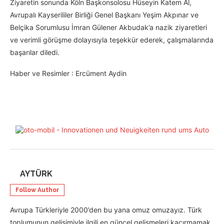
Ziyaretin sonunda Köln Başkonsolosu Hüseyin Katem Al,
Avrupalı Kayserililer Birliği Genel Başkanı Yeşim Akpınar ve
Belçika Sorumlusu İmran Gülener Akbudak’a nazik ziyaretleri
ve verimli görüşme dolayısıyla teşekkür ederek, çalışmalarında
başarılar diledi.
Haber ve Resimler : Ercüment Aydin
AYTÜRK
Follow Author
Avrupa Türkleriyle 2000’den bu yana omuz omuzayız. Türk
toplumunun gelişimiyle ilgili en güncel gelişmeleri kaçırmamak