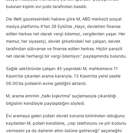
bulunan kişinin evi polis tarafından basıldı.
Die Welt gazetesindeki habere göre M, ABD merkezli sosyal
medya platformu X’ten 29 Eylül’de „Hayır, devletten finanse
edilen herkes net olarak vergi ödemez, vergilerden yaşar. Her
memur, her siyasetçi, devlet şirketindeki her çalışan, devlet
tarafından sübvanse ve finanse edilen herkes. Hiçbir parazit
net olarak herhangi bir vergi ödemiyor.” paylaşımında bulundu.
Sağlık sektöründe çalışan 45 yaşındaki M, mahkemece 11
Kasım’da çıkarılan arama kararıyla, 13 Kasım’da yerel saatle
06.00’da polislerin evine geldiğini aktardı.
M, arama emrinin „halkı kışkırtma“ suçlamasıyla çıkarıldığı
bilgisinin kendisiyle paylaşıldığını söyledi.
Evi aramaya gelen polisin devlet koruma biriminden olduğunu
kaydeden M, polisin kendisine, „cep telefonunu ve pin kodunu
vermesini ya da dairenin altını üstüne getireceği“ seçeneğini