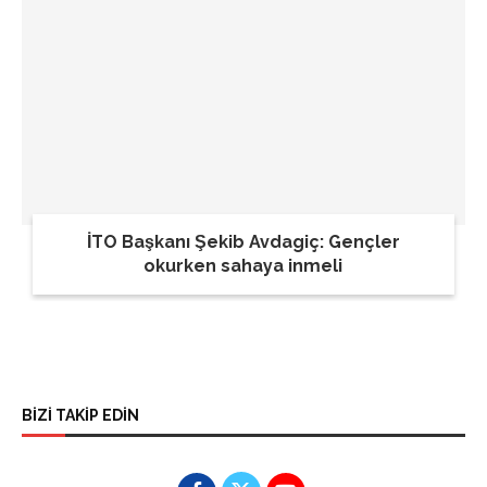
İTO Başkanı Şekib Avdagiç: Gençler
okurken sahaya inmeli
BİZİ TAKİP EDİN