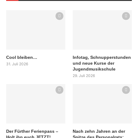
Cool bleiben…
Infotag, Schnupperstunden
und neue Kurse der
31. Juli 2026
Jugendmusikschule
29. Juli 2026
Der Fürther Ferienpass –
Nach zehn Jahren an der
Holt ihn euch JETZT!
Spitze des Personalrats: