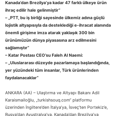
Kanada’dan Brezilya’ya kadar 47 farklı ülkeye ürün
ihraç edilir hale gelinmiştir“
– „PTT, bu iş birliği sayesinde ülkemiz adına güçlü
lojistik altyapısıyla da desteklediği e-ihracat alanında
önemli girişime imza atarak yaklaşık 300 bin
ürünümüzün dünya piyasasına arz edilmesini
sağlamıştır“
– Katar Postası CEO’su Faleh Al Naemi:
– „Uluslararası düzeyde pazarlamaya başlandığında,
yer yüzündeki tüm insanlar, Türk ürünlerinden
faydalanacaklar“
ANKARA (AA) – Ulaştırma ve Altyapı Bakanı Adil
Karaismailoğlu, „turkishsouq.com“ platformu
üzerinden İngiltere’den İtalya’ya, İsveç’ten Portekiz’e,
Rusya’dan Avustralya’ya, Kanada’dan Brezilya’ya