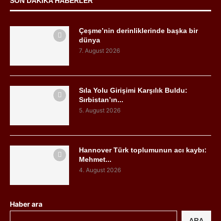
SON DAKIKA HABERLER
Çeşme’nin derinliklerinde başka bir
dünya
7. August 2026
Sıla Yolu Girişimi Karşılık Buldu:
Sırbistan’ın...
5. August 2026
Hannover Türk toplumunun acı kaybı:
Mehmet...
4. August 2026
Haber ara
ARA