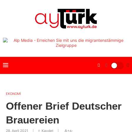
EKONOMİ
Offener Brief Deutscher
Brauereien
28. April 2021
Kaydet
A+
A-