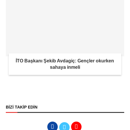
İTO Başkanı Şekib Avdagiç: Gençler okurken
sahaya inmeli
BİZİ TAKİP EDİN