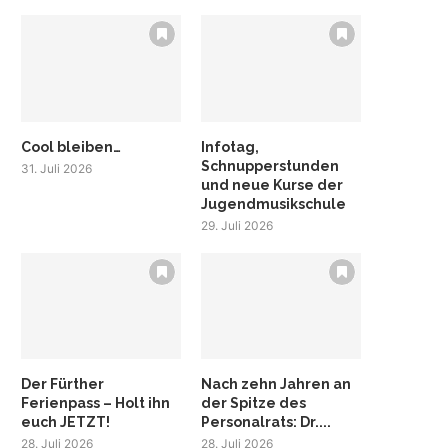
Cool bleiben…
Infotag,
Schnupperstunden
31. Juli 2026
und neue Kurse der
Jugendmusikschule
29. Juli 2026
Der Fürther
Nach zehn Jahren an
Ferienpass – Holt ihn
der Spitze des
euch JETZT!
Personalrats: Dr....
28. Juli 2026
28. Juli 2026