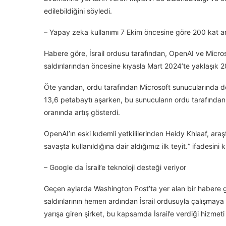
edilebildiğini söyledi.
– Yapay zeka kullanımı 7 Ekim öncesine göre 200 kat ar
Habere göre, İsrail ordusu tarafından, OpenAI ve Microso
saldırılarından öncesine kıyasla Mart 2024’te yaklaşık 20
Öte yandan, ordu tarafından Microsoft sunucularında d
13,6 petabaytı aşarken, bu sunucuların ordu tarafından 
oranında artış gösterdi.
OpenAI’ın eski kıdemli yetkililerinden Heidy Khlaaf, ara
savaşta kullanıldığına dair aldığımız ilk teyit.“ ifadesini k
– Google da İsrail’e teknoloji desteği veriyor
Geçen aylarda Washington Post’ta yer alan bir habere gö
saldırılarının hemen ardından İsrail ordusuyla çalışmay
yarışa giren şirket, bu kapsamda İsrail’e verdiği hizmeti 