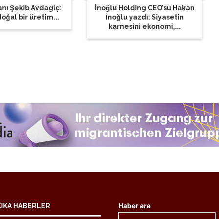
nı Şekib Avdagiç:
İnoğlu Holding CEO’su Hakan
oğal bir üretim...
İnoğlu yazdı: Siyasetin
karnesini ekonomi,...
Haber ara
KIKA HABERLER