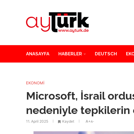
ANASAYFA
HABERLER
DEUTSCH
EK
EKONOMİ
Microsoft, İsrail ord
nedeniyle tepkilerin
11. April 2025
Kaydet
A+
A-