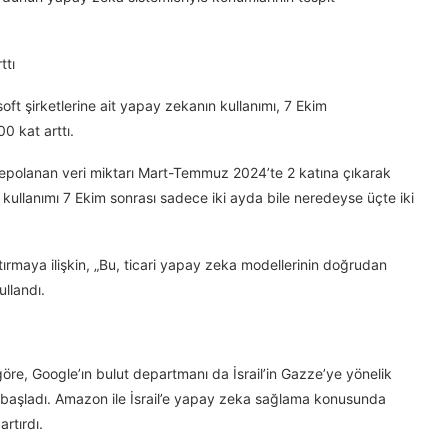
ttı
ft şirketlerine ait yapay zekanın kullanımı, 7 Ekim
0 kat arttı.
epolanan veri miktarı Mart-Temmuz 2024’te 2 katına çıkarak
kullanımı 7 Ekim sonrası sadece iki ayda bile neredeyse üçte iki
ştırmaya ilişkin, „Bu, ticari yapay zeka modellerinin doğrudan
ullandı.
re, Google’ın bulut departmanı da İsrail’in Gazze’ye yönelik
a başladı. Amazon ile İsrail’e yapay zeka sağlama konusunda
artırdı.