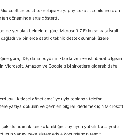
 Microsoft’un bulut teknolojisi ve yapay zeka sistemlerine olan
rıları döneminde artış gösterdi.
rde yer alan belgelere göre, Microsoft 7 Ekim sonrası İsrail
 sağladı ve binlerce saatlik teknik destek sunmak üzere
ğine göre, IDF, daha büyük miktarda veri ve istihbarat bilgisini
n Microsoft, Amazon ve Google gibi şirketlere giderek daha
 ordusu, „kitlesel gözetleme“ yoluyla toplanan telefon
zere yazıya dökülen ve çevrilen bilgileri derlemek için Microsoft
ir şekilde aramak için kullanıldığını söyleyen yetkili, bu sayede
e ordunun yapay zeka sistemleriyle konumlarının tespit