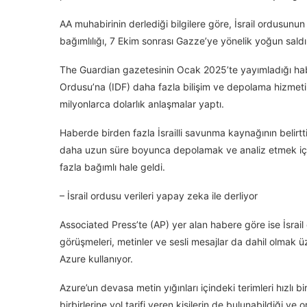
AA muhabirinin derlediği bilgilere göre, İsrail ordusunun
bağımlılığı, 7 Ekim sonrası Gazze’ye yönelik yoğun saldı
The Guardian gazetesinin Ocak 2025’te yayımladığı habe
Ordusu’na (IDF) daha fazla bilişim ve depolama hizmeti
milyonlarca dolarlık anlaşmalar yaptı.
Haberde birden fazla İsrailli savunma kaynağının belirtti
daha uzun süre boyunca depolamak ve analiz etmek içi
fazla bağımlı hale geldi.
– İsrail ordusu verileri yapay zeka ile derliyor
Associated Press’te (AP) yer alan habere göre ise İsrail
görüşmeleri, metinler ve sesli mesajlar da dahil olmak ü
Azure kullanıyor.
Azure’un devasa metin yığınları içindeki terimleri hızlı b
birbirlerine yol tarifi veren kişilerin de bulunabildiği v