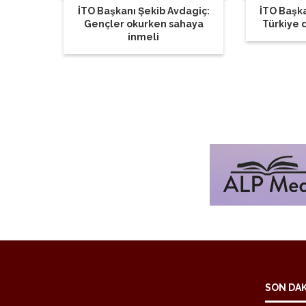
İTO Başkanı Şekib Avdagiç:
İTO Başka
Gençler okurken sahaya
Türkiye d
inmeli
SON DA