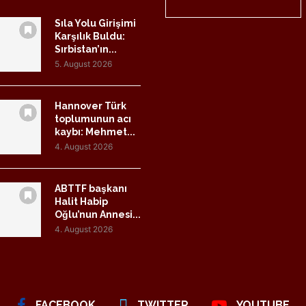
Sıla Yolu Girişimi
Karşılık Buldu:
Sırbistan’ın...
5. August 2026
Hannover Türk
toplumunun acı
kaybı: Mehmet...
4. August 2026
ABTTF başkanı
Halit Habip
Oğlu’nun Annesi...
4. August 2026
FACEBOOK
TWITTER
YOUTUBE