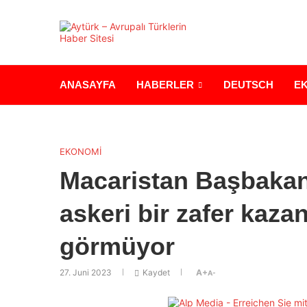
ANASAYFA
HABERLER
DEUTSCH
E
EKONOMİ
Macaristan Başbakan
askeri bir zafer ka
görmüyor
27. Juni 2023
Kaydet
A+
A-