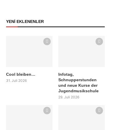
YENİ EKLENENLER
Cool bleiben…
Infotag,
Schnupperstunden
31. Juli 2026
und neue Kurse der
Jugendmusikschule
29. Juli 2026