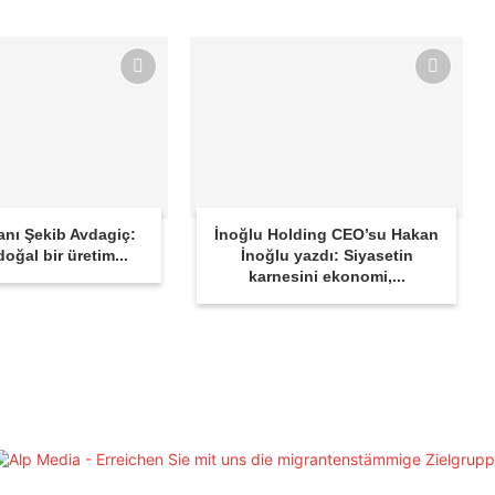
anı Şekib Avdagiç:
İnoğlu Holding CEO’su Hakan
oğal bir üretim...
İnoğlu yazdı: Siyasetin
karnesini ekonomi,...