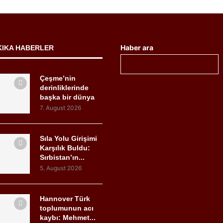
Haber ara
KIKA HABERLER
Çeşme’nin
derinliklerinde
başka bir dünya
7. August 2026
Sıla Yolu Girişimi
Karşılık Buldu:
Sırbistan’ın...
5. August 2026
Hannover Türk
toplumunun acı
kaybı: Mehmet...