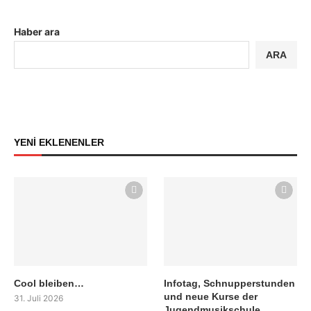
Haber ara
ARA
YENİ EKLENENLER
Cool bleiben…
Infotag, Schnupperstunden
und neue Kurse der
31. Juli 2026
Jugendmusikschule