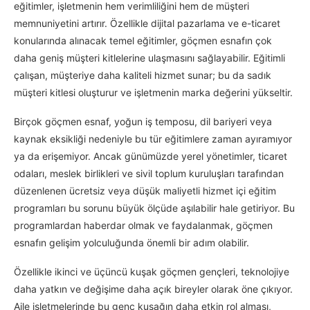
eğitimler, işletmenin hem verimliliğini hem de müşteri
memnuniyetini artırır. Özellikle dijital pazarlama ve e-ticaret
konularında alınacak temel eğitimler, göçmen esnafın çok
daha geniş müşteri kitlelerine ulaşmasını sağlayabilir. Eğitimli
çalışan, müşteriye daha kaliteli hizmet sunar; bu da sadık
müşteri kitlesi oluşturur ve işletmenin marka değerini yükseltir.
Birçok göçmen esnaf, yoğun iş temposu, dil bariyeri veya
kaynak eksikliği nedeniyle bu tür eğitimlere zaman ayıramıyor
ya da erişemiyor. Ancak günümüzde yerel yönetimler, ticaret
odaları, meslek birlikleri ve sivil toplum kuruluşları tarafından
düzenlenen ücretsiz veya düşük maliyetli hizmet içi eğitim
programları bu sorunu büyük ölçüde aşılabilir hale getiriyor. Bu
programlardan haberdar olmak ve faydalanmak, göçmen
esnafın gelişim yolculuğunda önemli bir adım olabilir.
Özellikle ikinci ve üçüncü kuşak göçmen gençleri, teknolojiye
daha yatkın ve değişime daha açık bireyler olarak öne çıkıyor.
Aile işletmelerinde bu genç kuşağın daha etkin rol alması,