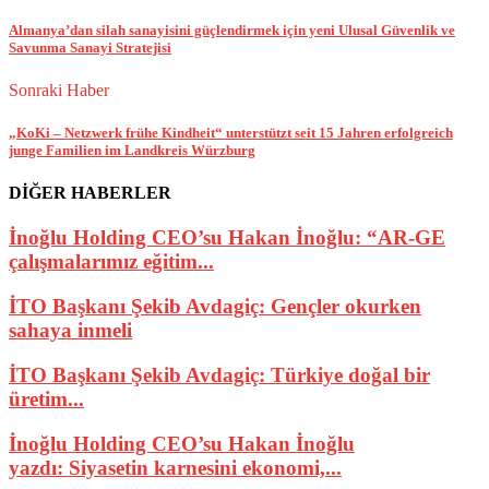
Almanya’dan silah sanayisini güçlendirmek için yeni Ulusal Güvenlik ve
Savunma Sanayi Stratejisi
Sonraki Haber
„KoKi – Netzwerk frühe Kindheit“ unterstützt seit 15 Jahren erfolgreich
junge Familien im Landkreis Würzburg
DİĞER HABERLER
İnoğlu Holding CEO’su Hakan İnoğlu: “AR-GE
çalışmalarımız eğitim...
İTO Başkanı Şekib Avdagiç: Gençler okurken
sahaya inmeli
İTO Başkanı Şekib Avdagiç: Türkiye doğal bir
üretim...
İnoğlu Holding CEO’su Hakan İnoğlu
yazdı: Siyasetin karnesini ekonomi,...