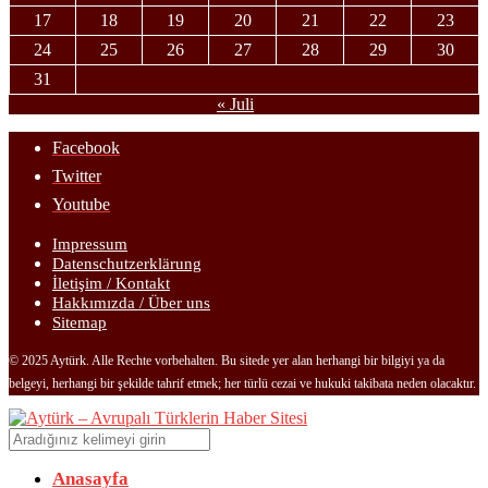
17
18
19
20
21
22
23
24
25
26
27
28
29
30
31
« Juli
Facebook
Twitter
Youtube
Impressum
Datenschutzerklärung
İletişim / Kontakt
Hakkımızda / Über uns
Sitemap
© 2025 Aytürk. Alle Rechte vorbehalten. Bu sitede yer alan herhangi bir bilgiyi ya da
belgeyi, herhangi bir şekilde tahrif etmek; her türlü cezai ve hukuki takibata neden olacaktır.
Anasayfa