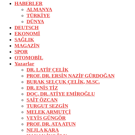
HABERLER
ALMANYA
TÜRKİYE
DÜNYA
DEUTSCH
EKONOMİ
SAĞLIK
MAGAZİN
SPOR
OTOMOBİL
Yazarlar
DR. LATİF ÇELİK
PROF. DR. ERSİN NAZİF GÜRDOĞAN
BURAK SELÇUK ÇELİK, M.SC.
DR. ENİS TİZ
DOÇ. DR. ATİYE EMİROĞLU
SAİT ÖZCAN
TURGUT SEZGİN
MELEK ARMUTÇİ
VEYİS GÜNGÖR
PROF. DR. ATA ATUN
NEJLA KARA