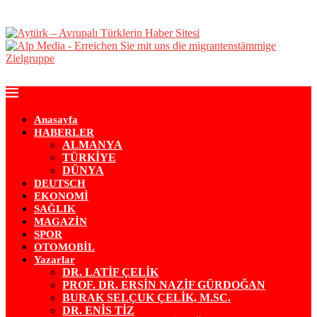
Anasayfa
HABERLER
ALMANYA
TÜRKİYE
DÜNYA
DEUTSCH
EKONOMİ
SAĞLIK
MAGAZİN
SPOR
OTOMOBİL
Yazarlar
DR. LATİF ÇELİK
PROF. DR. ERSİN NAZİF GÜRDOĞAN
BURAK SELÇUK ÇELİK, M.SC.
DR. ENİS TİZ