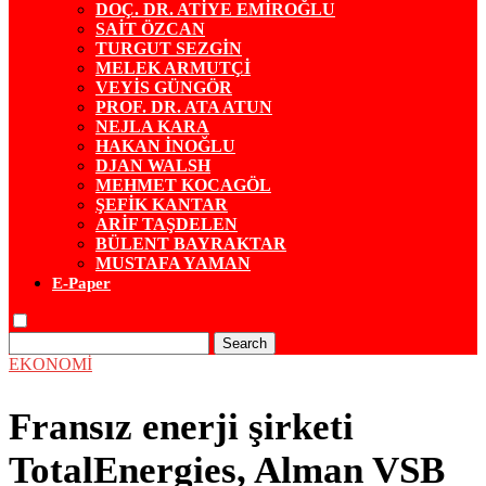
DOÇ. DR. ATİYE EMİROĞLU
SAİT ÖZCAN
TURGUT SEZGİN
MELEK ARMUTÇİ
VEYİS GÜNGÖR
PROF. DR. ATA ATUN
NEJLA KARA
HAKAN İNOĞLU
DJAN WALSH
MEHMET KOCAGÖL
ŞEFİK KANTAR
ARİF TAŞDELEN
BÜLENT BAYRAKTAR
MUSTAFA YAMAN
E-Paper
Search
EKONOMİ
Fransız enerji şirketi
TotalEnergies, Alman VSB