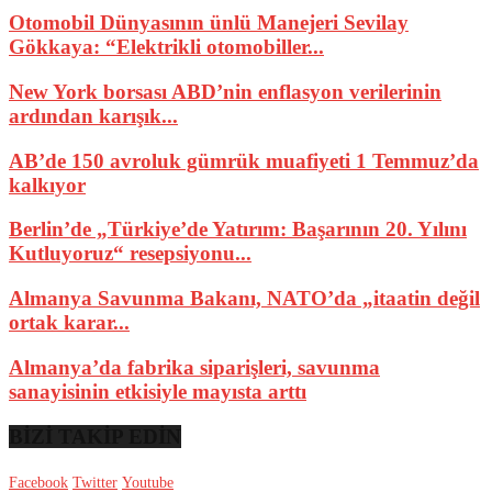
Otomobil Dünyasının ünlü Manejeri Sevilay
Gökkaya: “Elektrikli otomobiller...
New York borsası ABD’nin enflasyon verilerinin
ardından karışık...
AB’de 150 avroluk gümrük muafiyeti 1 Temmuz’da
kalkıyor
Berlin’de „Türkiye’de Yatırım: Başarının 20. Yılını
Kutluyoruz“ resepsiyonu...
Almanya Savunma Bakanı, NATO’da „itaatin değil
ortak karar...
Almanya’da fabrika siparişleri, savunma
sanayisinin etkisiyle mayısta arttı
BİZİ TAKİP EDİN
Facebook
Twitter
Youtube