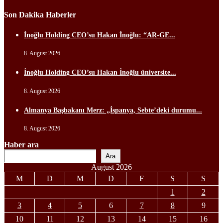
Son Dakika Haberler
İnoğlu Holding CEO’su Hakan İnoğlu: “AR-GE...
8. August 2026
İnoğlu Holding CEO’su Hakan İnoğlu üniversite...
8. August 2026
Almanya Başbakanı Merz: „İspanya, Sebte’deki durumu...
8. August 2026
Haber ara
Ara
August 2026
M
D
M
D
F
S
S
1
2
3
4
5
6
7
8
9
10
11
12
13
14
15
16