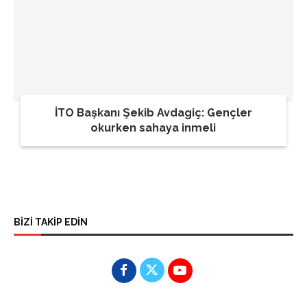
İTO Başkanı Şekib Avdagiç: Gençler
okurken sahaya inmeli
BİZİ TAKİP EDİN