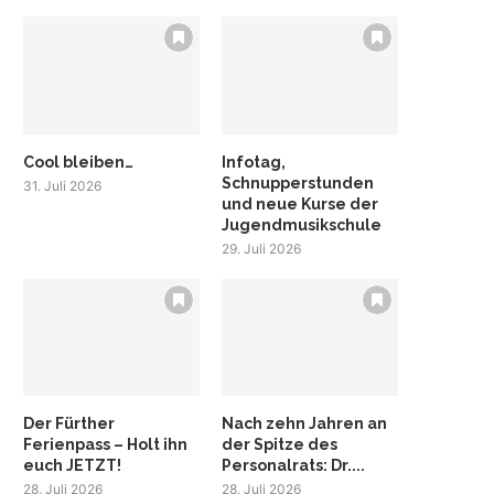
Cool bleiben…
Infotag,
Schnupperstunden
31. Juli 2026
und neue Kurse der
Jugendmusikschule
29. Juli 2026
Der Fürther
Nach zehn Jahren an
Ferienpass – Holt ihn
der Spitze des
euch JETZT!
Personalrats: Dr....
28. Juli 2026
28. Juli 2026