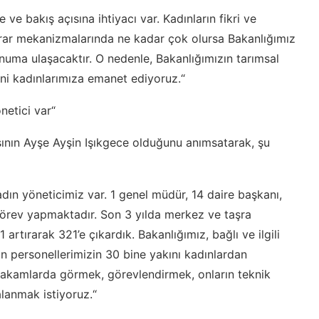
ve bakış açısına ihtiyacı var. Kadınların fikri ve
rar mekanizmalarında ne kadar çok olursa Bakanlığımız
onuma ulaşacaktır. O nedenle, Bakanlığımızın tarımsal
rini kadınlarımıza emanet ediyoruz.“
netici var“
sının Ayşe Ayşin Işıkgece olduğunu anımsatarak, şu
dın yöneticimiz var. 1 genel müdür, 14 daire başkanı,
örev yapmaktadır. Son 3 yılda merkez ve taşra
artırarak 321’e çıkardık. Bakanlığımız, bağlı ve ilgili
an personellerimizin 30 bine yakını kadınlardan
makamlarda görmek, görevlendirmek, onların teknik
alanmak istiyoruz.“