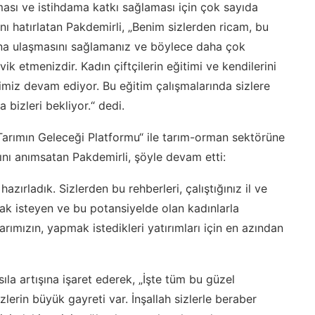
rması ve istihdama katkı sağlaması için çok sayıda
nı hatırlatan Pakdemirli, „Benim sizlerden ricam, bu
ına ulaşmasını sağlamanız ve böylece daha çok
ik etmenizdir. Kadın çiftçilerin eğitimi ve kendilerini
timiz devam ediyor. Bu eğitim çalışmalarında sizlere
 bizleri bekliyor.“ dedi.
Tarımın Geleceği Platformu“ ile tarım-orman sektörüne
nı anımsatan Pakdemirli, şöyle devam etti:
zırladık. Sizlerden bu rehberleri, çalıştığınız il ve
ak isteyen ve bu potansiyelde olan kadınlarla
rımızın, yapmak istedikleri yatırımları için en azından
la artışına işaret ederek, „İşte tüm bu güzel
izlerin büyük gayreti var. İnşallah sizlerle beraber