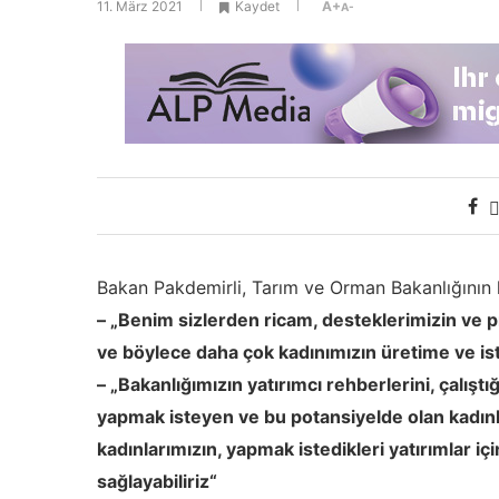
11. März 2021
Kaydet
A+
A-
Bakan Pakdemirli, Tarım ve Orman Bakanlığının k
– „Benim sizlerden ricam, desteklerimizin ve 
ve böylece daha çok kadınımızın üretime ve is
– „Bakanlığımızın yatırımcı rehberlerini, çalışt
yapmak isteyen ve bu potansiyelde olan kadınl
kadınlarımızın, yapmak istedikleri yatırımlar iç
sağlayabiliriz“