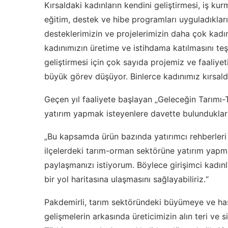
Kırsaldaki kadınların kendini geliştirmesi, iş ku
eğitim, destek ve hibe programları uyguladıkları
desteklerimizin ve projelerimizin daha çok kad
kadınımızın üretime ve istihdama katılmasını teşv
geliştirmesi için çok sayıda projemiz ve faaliye
büyük görev düşüyor. Binlerce kadınımız kırsalda
Geçen yıl faaliyete başlayan „Geleceğin Tarımı-
yatırım yapmak isteyenlere davette bulundukları
„Bu kapsamda ürün bazında yatırımcı rehberleri ha
ilçelerdeki tarım-orman sektörüne yatırım yapm
paylaşmanızı istiyorum. Böylece girişimci kadınla
bir yol haritasına ulaşmasını sağlayabiliriz.“
Pakdemirli, tarım sektöründeki büyümeye ve hası
gelişmelerin arkasında üreticimizin alın teri ve s