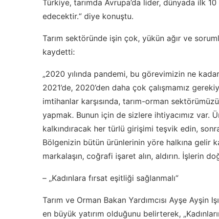
Türkiye, tarımda Avrupa’da lider, dünyada ilk 10
edecektir.“ diye konuştu.
Tarım sektöründe işin çok, yükün ağır ve soruml
kaydetti:
„2020 yılında pandemi, bu görevimizin ne kadar a
2021’de, 2020’den daha çok çalışmamız gerekiy
imtihanlar karşısında, tarım-orman sektörümüzü
yapmak. Bunun için de sizlere ihtiyacımız var. 
kalkındıracak her türlü girişimi teşvik edin, s
Bölgenizin bütün ürünlerinin yöre halkına gelir k
markalaşın, coğrafi işaret alın, aldırın. İşlerin doğ
– „Kadınlara fırsat eşitliği sağlanmalı“
Tarım ve Orman Bakan Yardımcısı Ayşe Ayşin Iş
en büyük yatırım olduğunu belirterek, „Kadınlar