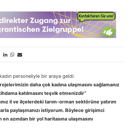
adın personeliyle bir araya geldi:
projelerimizin daha çok kadına ulaşmasını sağlamanız
tihdama katılmasını teşvik etmenizdir“
ığınız il ve ilçelerdeki tarım-orman sektörüne yatırım
arla paylaşmanızı istiyorum. Böylece girişimci
in en azından bir yol haritasına ulaşmasını