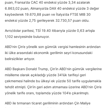
puan, Fransa’da CAC 40 endeksi yüzde 3,34 azalarak
6.863,02 puan, Almanya’da DAX 40 endeksi yüzde 3 değer
kaybederek 19.670,88 puan ve İtalya’da FTSE MIB 30
endeksi yüzde 2,75 gerileyerek 32.730,57 puan oldu.
Avro/dolar paritesi, TSİ 19.40 itibarıyla yüzde 0,63 artışla
1,102 seviyesinde bulunuyor.
ABD’nin Çin’e yönelik son gümrük vergisi hamlesinin ardından
iki ülke arasındaki ekonomik gerilimin seyri konusundaki
belirsizlikler artıyor.
ABD Başkanı Donald Trump, Çin’in ABD’nin gümrük vergilerine
misilleme olarak açıkladığı yüzde 34’lük tarifeyi geri
çekmemesi halinde bu ülkeyi ek yüzde 50 tarife uygulamakla
tehdit etmişti. Çin’in geri adım atmaması üzerine ABD’nin Çin’e
yönelik tarife oranı, toplamda yüzde 104’e çıkarılmıştı.
ABD ile tırmanan ticaret geriliminin ardından Çin Maliye