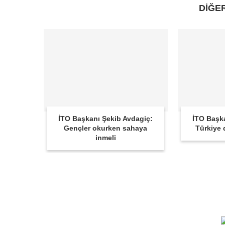
DİĞE
İTO Başkanı Şekib Avdagiç:
İTO Başk
Gençler okurken sahaya
Türkiye d
inmeli