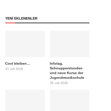
YENİ EKLENENLER
Cool bleiben…
Infotag,
Schnupperstunden
31. Juli 2026
und neue Kurse der
Jugendmusikschule
29. Juli 2026