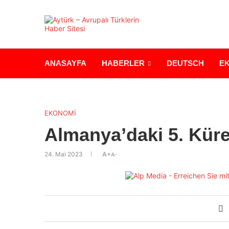
ANASAYFA
HABERLER
DEUTSCH
E
EKONOMİ
Almanya’daki 5. Kür
24. Mai 2023
A+
A-