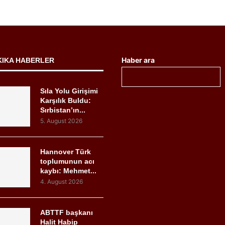
Haber ara
KIKA HABERLER
Sıla Yolu Girişimi
Karşılık Buldu:
Sırbistan’ın...
5. August 2026
Hannover Türk
toplumunun acı
kaybı: Mehmet...
4. August 2026
ABTTF başkanı
Halit Habip