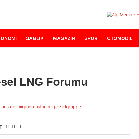
KONOMİ
SAĞLIK
MAGAZİN
SPOR
OTOMOBİL
esel LNG Forumu