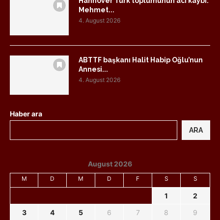
Hannover Türk toplumunun acı kaybı:
Mehmet...
4. August 2026
ABTTF başkanı Halit Habip Oğlu’nun
Annesi...
4. August 2026
Haber ara
ARA
August 2026
M
D
M
D
F
S
S
1
2
3
4
5
6
7
8
9