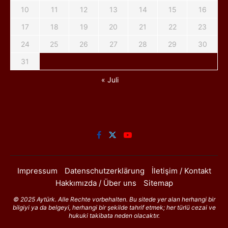
10
11
12
13
14
15
16
17
18
19
20
21
22
23
24
25
26
27
28
29
30
31
« Juli
Impressum
Datenschutzerklärung
İletişim / Kontakt
Hakkımızda / Über uns
Sitemap
© 2025 Aytürk. Alle Rechte vorbehalten. Bu sitede yer alan herhangi bir
bilgiyi ya da belgeyi, herhangi bir şekilde tahrif etmek; her türlü cezai ve
hukuki takibata neden olacaktır.