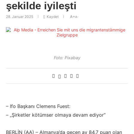
şekilde iyileşti
28. Januar 2025
Kaydet
A+
A-
Foto: Pixabay
– Ifo Başkanı Clemens Fuest:
– „Şirketler kötümser olmaya devam ediyor“
BERLİN (AA) – Almanya’da geçen ay 84,7 puan olan