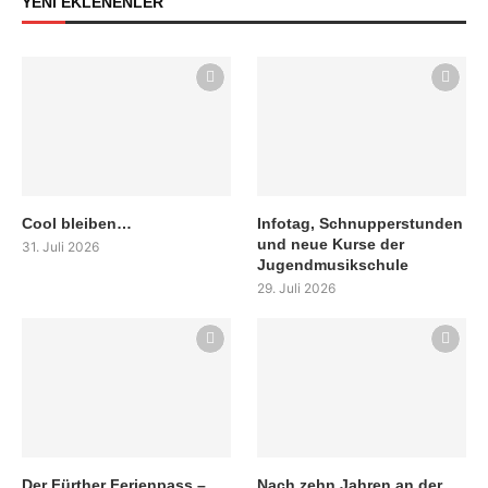
YENİ EKLENENLER
Cool bleiben…
Infotag, Schnupperstunden
und neue Kurse der
31. Juli 2026
Jugendmusikschule
29. Juli 2026
Der Fürther Ferienpass –
Nach zehn Jahren an der