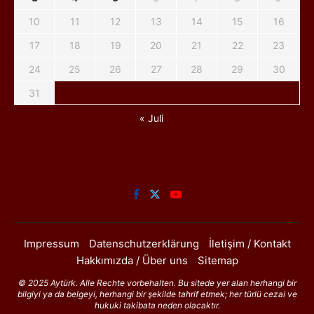
10
11
12
13
14
15
16
17
18
19
20
21
22
23
24
25
26
27
28
29
30
31
« Juli
Impressum
Datenschutzerklärung
İletişim / Kontakt
Hakkımızda / Über uns
Sitemap
© 2025 Aytürk. Alle Rechte vorbehalten. Bu sitede yer alan herhangi bir
bilgiyi ya da belgeyi, herhangi bir şekilde tahrif etmek; her türlü cezai ve
hukuki takibata neden olacaktır.