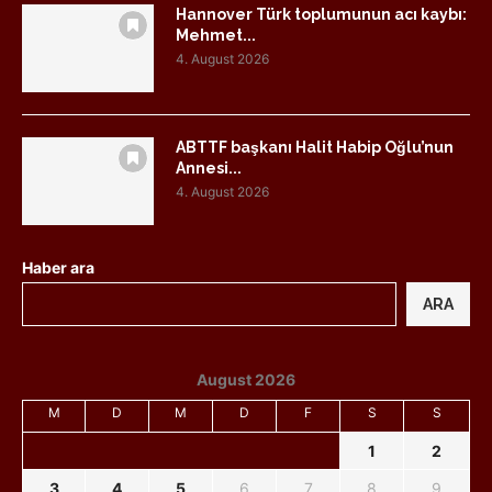
Hannover Türk toplumunun acı kaybı:
Mehmet...
4. August 2026
ABTTF başkanı Halit Habip Oğlu’nun
Annesi...
4. August 2026
Haber ara
ARA
August 2026
M
D
M
D
F
S
S
1
2
3
4
5
6
7
8
9