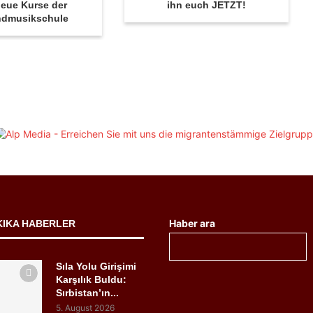
eue Kurse der
ihn euch JETZT!
ndmusikschule
Haber ara
KIKA HABERLER
Sıla Yolu Girişimi
Karşılık Buldu:
Sırbistan’ın...
5. August 2026