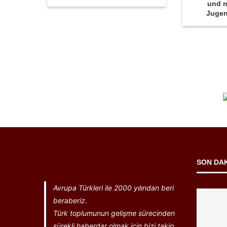
und n
Juge
SON DA
Avrupa Türkleri ile 2000 yılından beri
beraberiz.
Türk toplumunun gelişme sürecinden
sürekli haberdar olmak için bizi takip