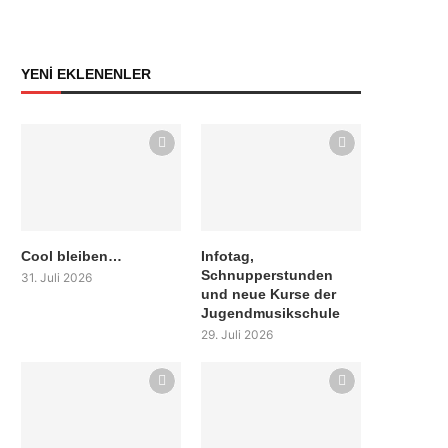
YENİ EKLENENLER
Cool bleiben…
Infotag,
Schnupperstunden
31. Juli 2026
und neue Kurse der
Jugendmusikschule
29. Juli 2026