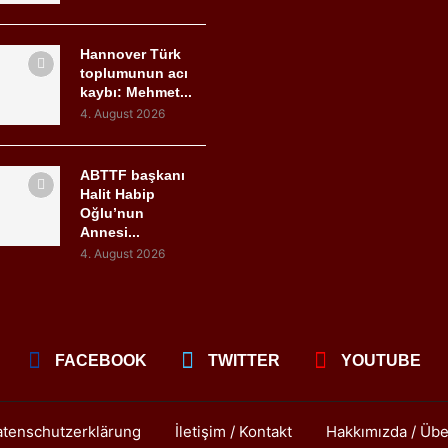
Hannover Türk
toplumunun acı
kaybı: Mehmet...
4. August 2026
ABTTF başkanı
Halit Habip
Oğlu’nun
Annesi...
4. August 2026
FACEBOOK
TWITTER
YOUTUBE
tenschutzerklärung
İletişim / Kontakt
Hakkımızda / Übe