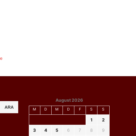
August 2026
ARA
M
D
M
D
F
S
S
1
2
3
4
5
6
7
8
9