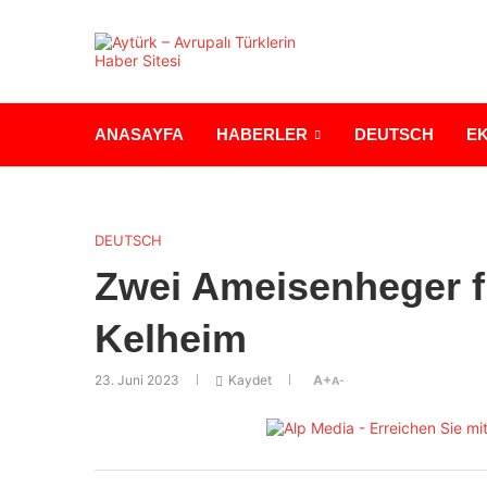
ANASAYFA
HABERLER
DEUTSCH
E
DEUTSCH
Zwei Ameisenheger f
Kelheim
23. Juni 2023
Kaydet
A+
A-