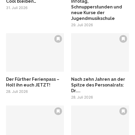
Cool bleiben…
Infotag,
Schnupperstunden und
31. Juli 2026
neue Kurse der
Jugendmusikschule
29. Juli 2026
Der Fürther Ferienpass –
Nach zehn Jahren an der
Holt ihn euch JETZT!
Spitze des Personalrats:
Dr....
28. Juli 2026
28. Juli 2026