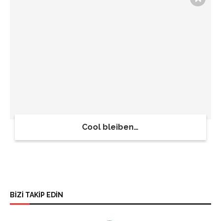
Cool bleiben…
BİZİ TAKİP EDİN