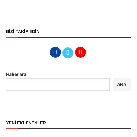
BİZİ TAKİP EDİN
Haber ara
ARA
YENİ EKLENENLER