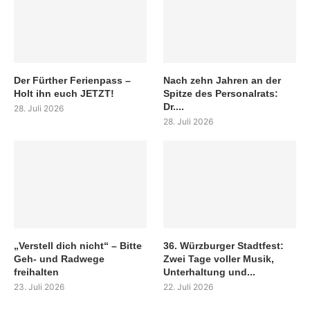
Der Fürther Ferienpass –
Nach zehn Jahren an der
Holt ihn euch JETZT!
Spitze des Personalrats:
Dr....
28. Juli 2026
28. Juli 2026
„Verstell dich nicht“ – Bitte
36. Würzburger Stadtfest:
Geh- und Radwege
Zwei Tage voller Musik,
freihalten
Unterhaltung und...
23. Juli 2026
22. Juli 2026