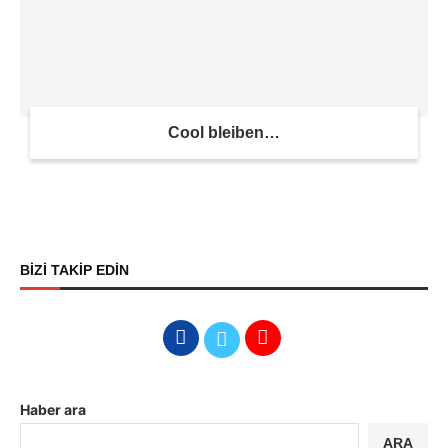
Cool bleiben…
BİZİ TAKİP EDİN
Haber ara
ARA