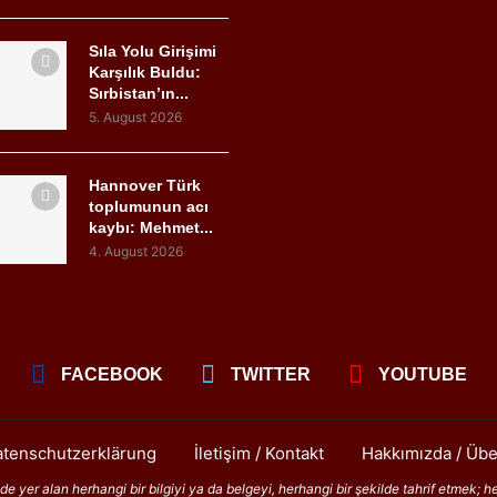
Sıla Yolu Girişimi
Karşılık Buldu:
Sırbistan’ın...
5. August 2026
Hannover Türk
toplumunun acı
kaybı: Mehmet...
4. August 2026
FACEBOOK
TWITTER
YOUTUBE
tenschutzerklärung
İletişim / Kontakt
Hakkımızda / Übe
 yer alan herhangi bir bilgiyi ya da belgeyi, herhangi bir şekilde tahrif etmek; h