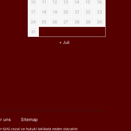
10
11
12
13
14
15
16
17
18
19
20
21
22
23
24
25
26
27
28
29
30
31
« Juli
r uns
Sitemap
er türlü cezai ve hukuki takibata neden olacaktır.