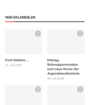
YENİ EKLENENLER
Cool bleiben…
Infotag,
Schnupperstunden
31. Juli 2026
und neue Kurse der
Jugendmusikschule
29. Juli 2026