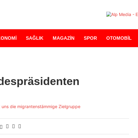
KONOMİ
SAĞLIK
MAGAZİN
SPOR
OTOMOBİL
despräsidenten