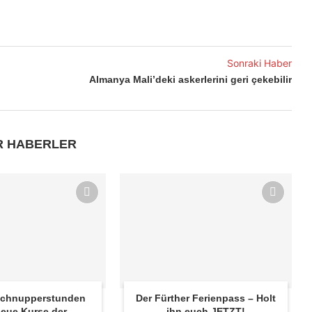
Sonraki Haber
Almanya Mali’deki askerlerini geri çekebilir
R HABERLER
 Schnupperstunden
Der Fürther Ferienpass – Holt
eue Kurse der
ihn euch JETZT!