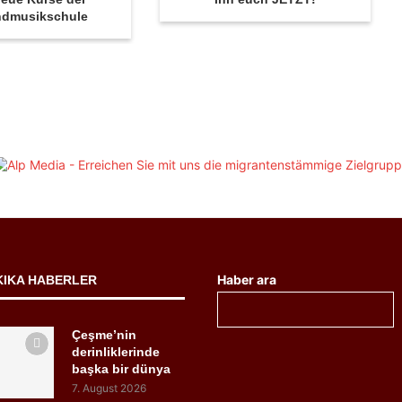
ndmusikschule
Haber ara
KIKA HABERLER
Çeşme’nin
derinliklerinde
başka bir dünya
7. August 2026