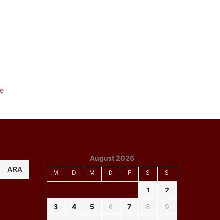
August 2026
ARA
M
D
M
D
F
S
S
1
2
3
4
5
6
7
8
9