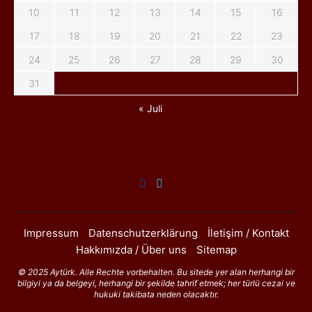
10
11
12
13
14
15
16
17
18
19
20
21
22
23
24
25
26
27
28
29
30
31
« Juli
Impressum
Datenschutzerklärung
İletişim / Kontakt
Hakkımızda / Über uns
Sitemap
© 2025 Aytürk. Alle Rechte vorbehalten. Bu sitede yer alan herhangi bir
bilgiyi ya da belgeyi, herhangi bir şekilde tahrif etmek; her türlü cezai ve
hukuki takibata neden olacaktır.