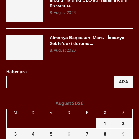
İnoğlu Holding CEO’su Hakan İnoğlu
üniversite...
8. August 2026
Almanya Başbakanı Merz: „İspanya,
Sebte’deki durumu...
8. August 2026
Haber ara
ARA
August 2026
M
D
M
D
F
S
S
1
2
3
4
5
6
7
8
9