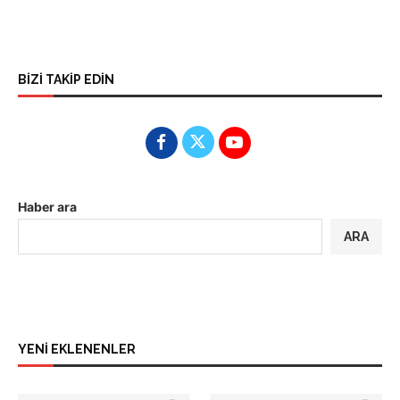
BİZİ TAKİP EDİN
Haber ara
ARA
YENİ EKLENENLER