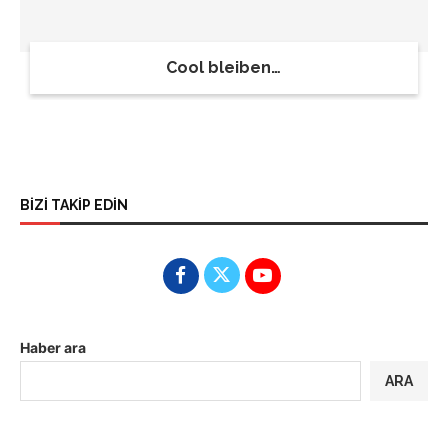
Cool bleiben…
BİZİ TAKİP EDİN
Haber ara
ARA