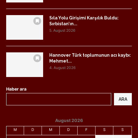
Sıla Yolu Girişimi Karşılık Buldu:
Sırbistan’ın...
5. August 2026
Hannover Türk toplumunun acı kaybı:
Mehmet...
4. August 2026
Haber ara
ARA
August 2026
M
D
M
D
F
S
S