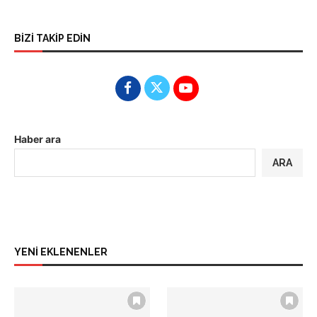
BİZİ TAKİP EDİN
Haber ara
ARA
YENİ EKLENENLER