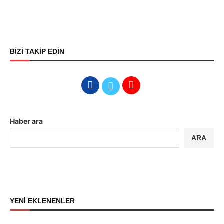
BİZİ TAKİP EDİN
Haber ara
ARA
YENİ EKLENENLER