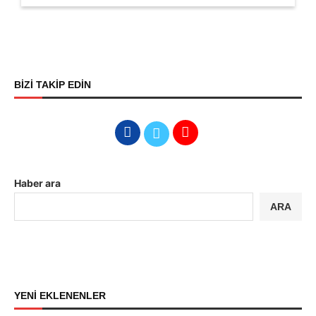
BİZİ TAKİP EDİN
Haber ara
ARA
YENİ EKLENENLER